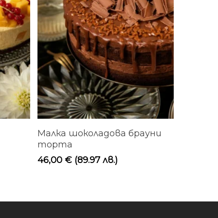
ата
Добавяне В Количката
Малка шоколадова брауни
торта
46,00
€
(89.97 лв.)