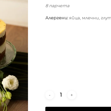
8 парчета
Алергени:
яйца, млечни, глу