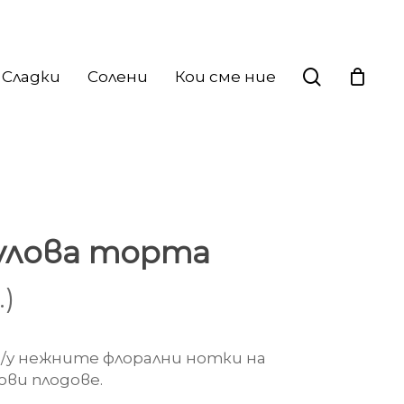
search
Сладки
Солени
Кои сме ние
улова торта
.)
м/у нежните флорални нотки на
ови плодове.