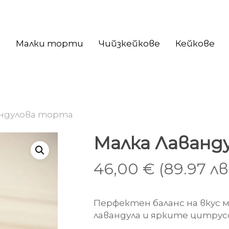
и
Малки торти
Чийзкейкове
Кейкове
андулова торта
Малка Лаванд
46,00
€
(89.97 лв
Перфектен баланс на вкус 
лавандула и ярките цитрус