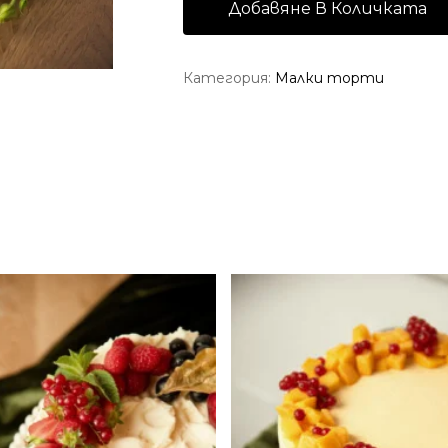
Добавяне В Количката
Категория:
Малки торти