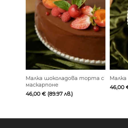
Добавяне В Количката
Малка шоколадова торта с
Малка
маскарпоне
46,00
46,00
€
(89.97 лв.)