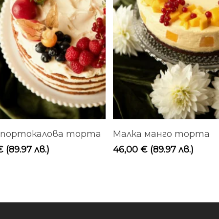
Добавяне В Количката
Добавяне В Количк
 портокалова торта
Малка манго торта
€
(89.97 лв.)
46,00
€
(89.97 лв.)