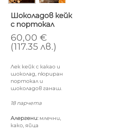
Шоколадов кейк
с портокал
60,00
€
(117.35 лв.)
Лек кейк с какао и
шоколад, пюриран
портокал и
шоколадов ганаш.
18 парчета
Алергени:
млечни,
како, яйца