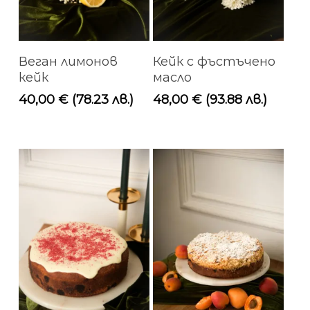
Добавяне В
Добавяне В
Веган лимонов
Кейк с фъстъчено
Количката
Количката
кейк
масло
40,00
€
(78.23 лв.)
48,00
€
(93.88 лв.)