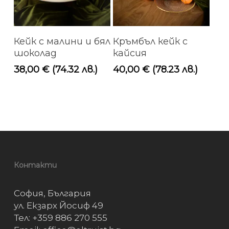
Добавяне В
Добавяне В
Кейк с малини и бял
Кръмбъл кейк с
Количката
Количката
шоколад
кайсия
38,00
€
(74.32 лв.)
40,00
€
(78.23 лв.)
Контакти
София, България
ул. Екзарх Йосиф 49
Тел: +359 886 270 555